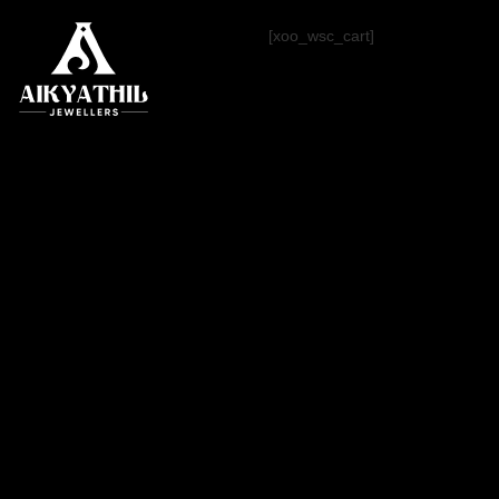
[xoo_wsc_cart]